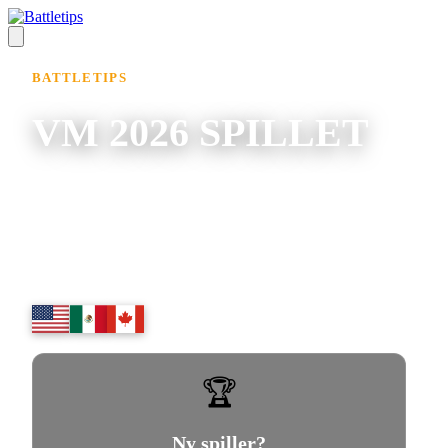
BATTLETIPS
VM 2026 SPILLET
Oplev VM som aldrig før. Tip på kampe, bekæmp
AI bots, dyst mod dine venner, optjen trofæer, følg
med i live kampe og meget mere.
🏆
Ny spiller?