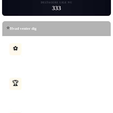
DELTAGERE LIGE NU
333
⭐
Hvad venter dig
Tips alle 104 kampe
⚽
Tip resultatet af hver eneste VM-kamp. Gæt den
præcise score og optjen bonuspoint. Følg med i
dine tips og se hvordan du klarer dig sammenlignet
med andre.
Saml 200+ trofæer
🏆
Fra almindelig til Chuck Norris trofæer — vis din
samling frem i dit Trofærum. Lås op for sjældne
trofæer ved at opnå specielle milepæle. Hver trofæ
giver XP og prestige.