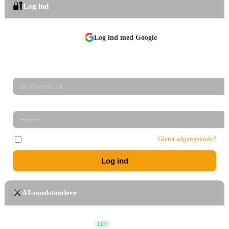
🔐
Log ind
Log ind med Google
eller
E-mail eller brugernavn
Adgangskode
Husk mig
Glemt adgangskode?
Log ind
⚔️
AI-modstandere
Bubba Sixpack
LET