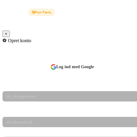
onde plan for VM 2026 er ufejlbarlig... eller er den? 🦲🐱
🎲
Fun Facts
×
⚽
Opret konto
Bliv en del af Battletips
Log ind med Google
eller
Brugernavn
Kun bogstaver, tal, - og _
E-mail
Adgangskode