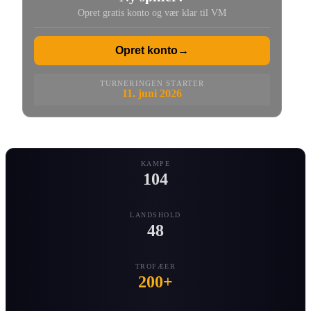
Opret gratis konto og vær klar til VM
Opret konto
→
TURNERINGEN STARTER
11. juni 2026
KAMPE
104
LANDSHOLD
48
TROFÆER
200+